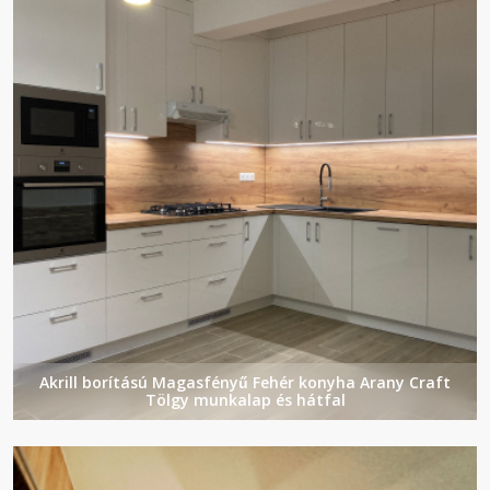
Akrill borítású Magasfényű Fehér konyha Arany Craft
Tölgy munkalap és hátfal